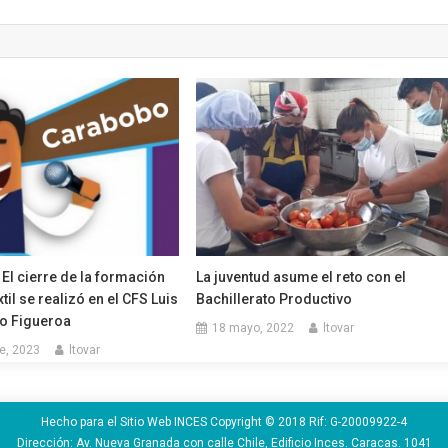
El cierre de la formación
La juventud asume el reto con el
xtil se realizó en el CFS Luis
Bachillerato Productivo
to Figueroa
18 mayo, 2022
ltovar
e, 2023
ltovar
Hecho para el Sitio Web INCES Copyright © 2018 Rif: G-20009922-4
Dirección: Av. Nueva Granada con calle Chile, Edificio Inces. Caracas. 1041