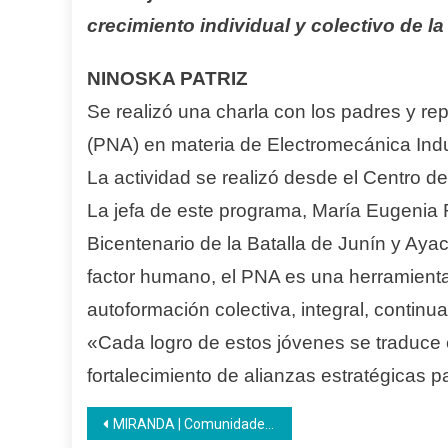
crecimiento individual y colectivo de l
NINOSKA PATRIZ
Se realizó una charla con los padres y r
(PNA) en materia de Electromecánica Indus
La actividad se realizó desde el Centro de
La jefa de este programa, María Eugenia
Bicentenario de la Batalla de Junín y Aya
factor humano, el PNA es una herramienta
autoformación colectiva, integral, contin
«Cada logro de estos jóvenes se traduce 
fortalecimiento de alianzas estratégicas p
Navegación
MIRANDA | Comunidades de aprendizaje se desarrollan en Inces Miranda