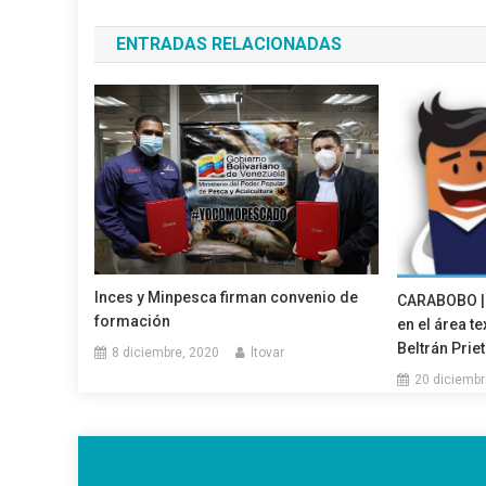
de
ENTRADAS RELACIONADAS
entradas
Inces y Minpesca firman convenio de
CARABOBO | 
formación
en el área te
Beltrán Prie
8 diciembre, 2020
ltovar
20 diciembr