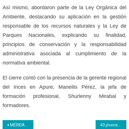
Así mismo, abordaron parte de la Ley Orgánica del
Ambiente, destacando su aplicación en la gestión
responsable de los recursos naturales y la Ley de
Parques Nacionales, explicando su finalidad,
principios de conservación y la responsabilidad
administrativa asociada al cumplimiento de la
normativa ambiental.
El cierre contó con la presencia de la gerente regional
del Inces en Apure, Maneilis Pérez, la jefa de
formación profesional, Shurlenny Mirabal y
formadores.
Navegación
MÉRIDA | Participantes del Taller de Fotografía dominan la técnica de la composición
43 jóvenes culminan formación de panadería en el Inces