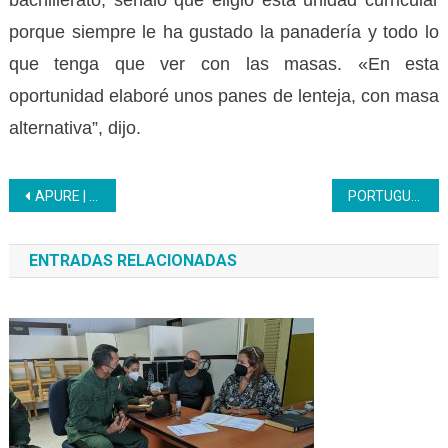
porque siempre le ha gustado la panadería y todo lo
que tenga que ver con las masas. «En esta
oportunidad elaboré unos panes de lenteja, con masa
alternativa”, dijo.
Navegación
APURE | Realizada expoferia gastronómica por aprendices de Secretariado Administrativo
PORTUGUESA | Instalada I Mesa de Trabajo para la Industrialización de las Comunas en Portuguesa
de
ENTRADAS RELACIONADAS
entradas