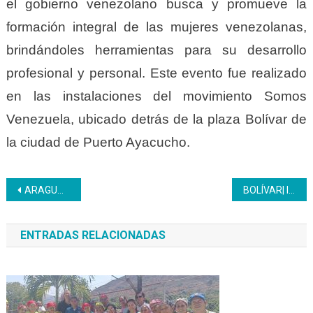
el gobierno venezolano busca y promueve la
formación integral de las mujeres venezolanas,
brindándoles herramientas para su desarrollo
profesional y personal. Este evento fue realizado
en las instalaciones del movimiento Somos
Venezuela, ubicado detrás de la plaza Bolívar de
la ciudad de Puerto Ayacucho.
Navegación
ARAGUA | El equipo Inces promueve innovaciones del campus virtual y del liceo Inces Aragua
BOLÍVAR| Inces fortalece las habilidades técnicas del personal Obrero CVG Ferrominera
de
ENTRADAS RELACIONADAS
entradas