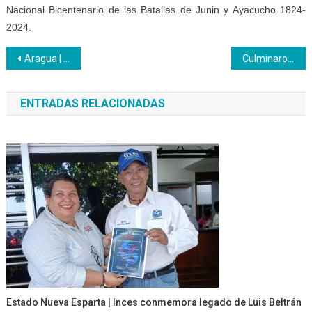
Nacional Bicentenario de las Batallas de Junin y Ayacucho 1824-
2024.
Navegación
Aragua | El Inces fortalece la formación técnica profesional en alianza con la Instancia organizativa Suiza Venezolana Henry Pittier
Culminaron las formaciones Panadería y Repostería en el centro de formación Jorge Rodríguez
de
ENTRADAS RELACIONADAS
entradas
Estado Nueva Esparta | Inces conmemora legado de Luis Beltrán