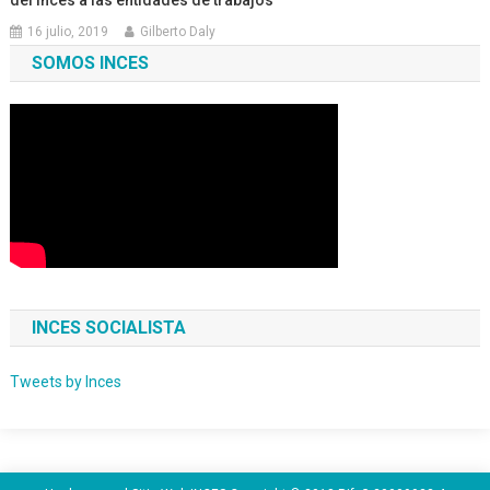
del Inces a las entidades de trabajos
16 julio, 2019
Gilberto Daly
SOMOS INCES
INCES SOCIALISTA
Tweets by Inces