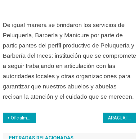
De igual manera se brindaron los servicios de
Peluquería, Barbería y Manicure por parte de
participantes del perfíl productivo de Peluquería y
Barbería del Inces; institución que
se compromete
a seguir trabajando en articulación con las
autoridades locales y otras organizaciones para
garantizar que nuestros abuelos y abuelas
reciban la atención y el cuidado que se merecen.
Navegación
Oficialmente el Inces alcanzó el hito de un millón de inscripciones este año 2024
ARAGUA | El Inces impulsó la nutrición saludable
de
ENTRADAS RELACIONADAS