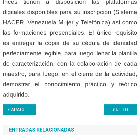
Inces tienen a disposición las plataformas
digitales disponibles para su inscripción (Sistema
HACER, Venezuela Mujer y Telefónica) así como
las formaciones presenciales. El único requisito
es entregar la copia de su cédula de identidad
perfectamente legible, para luego llenar la planilla
de caracterización, con la colaboración de cada
maestro, para luego, en el cierre de la actividad,
demostrar el conocimiento práctico y teórico
adquirido.
Navegación
ARAGUA | En el Inces la cultura es un pilar fundamental para la sociedad.
TRUJILLO | Inces realizó una toma de semáforos para promocionar sus opciones formativas.
de
ENTRADAS RELACIONADAS
entradas