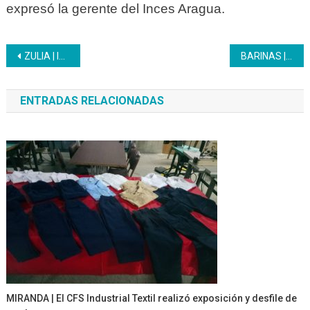
expresó la gerente del Inces Aragua.
Navegación
ZULIA | Inces certificó a 35 Guías del Parque Monumental Ana María Campos y recreadores
BARINAS | Más de 60 jóvenes y adultos se gradúan como bachilleres en el Liceo Inces
de
ENTRADAS RELACIONADAS
entradas
MIRANDA | El CFS Industrial Textil realizó exposición y desfile de