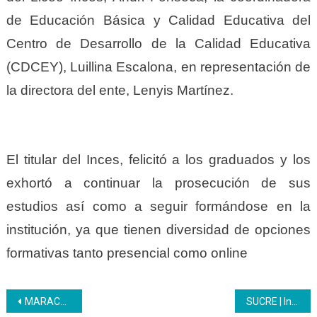
de Educación Básica y Calidad Educativa del
Centro de Desarrollo de la Calidad Educativa
(CDCEY), Luillina Escalona, en representación de
la directora del ente, Lenyis Martínez.
El titular del Inces, felicitó a los graduados y los
exhortó a continuar la prosecución de sus
estudios así como a seguir formándose en la
institución, ya que tienen diversidad de opciones
formativas tanto presencial como online
Navegación
MARACAY | Se realizó acto de graduación multitudinario de Bachilleres con perfil productivo
SUCRE | Inces celebró graduación de Bachilleres Productivos