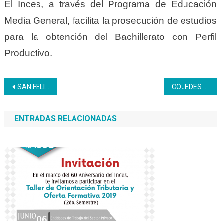
El Inces, a través del Programa de Educación
Media General, facilita la prosecución de estudios
para la obtención del Bachillerato con Perfil
Productivo.
Navegación
SAN FELIPE | 36 bachilleres egresaron del Liceo Inces Yaracuy
COJEDES | Inces celera feria productiva
de
ENTRADAS RELACIONADAS
entradas