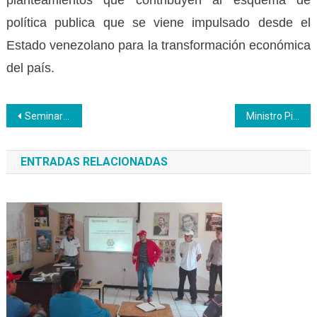
planteamientos que contribuyen al esquema de
política publica que se viene impulsado desde el
Estado venezolano para la transformación económica
del país.
Navegación
Seminario Internacional de Formación Profesional destaca modelo dual como clave para el futuro laboral
Ministro Piñate instaló seminario internacional Inces sobre formación dual
de
ENTRADAS RELACIONADAS
entradas