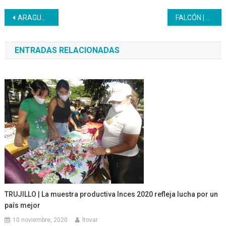
Navegación
ARAGUA | El Inces celebró el Día del Niño
FALCÓN | CFS “Francisco de Miranda” celebró 65 Años del Inces con entrega de certificados
de
ENTRADAS RELACIONADAS
entradas
TRUJILLO | La muestra productiva Inces 2020 refleja lucha por un
país mejor
10 noviembre, 2020
ltovar