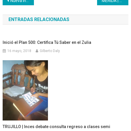
Navegación
Nueva IncesApp permite la inscripción en línea de 627 formaciones
MÉRIDA | Hijos de trabajadores del Inces disfrutaron del plan vacacional 2024
de
ENTRADAS RELACIONADAS
entradas
Inició el Plan 500: Certifica Tú Saber en el Zulia
16 mayo, 2018
Gilberto Daly
TRUJILLO | Inces debate consulta regreso a clases semi