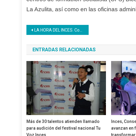
La Azulita, así como en las oficinas admini
Navegación
LA HORA DEL INCES. Con Ricardo González, diputado y conductor de Zurda Konducta
de
ENTRADAS RELACIONADAS
entradas
Más de 30 talentos atienden llamado
Inces, Cons
para audición del festival nacional Tu
avanzan en f
Voz Inces
transformar 