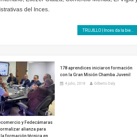
strativas del Inces.
TRUJILLO | Inces da la bienvenida a los nuevos aspirantes del Programa Nacional de Aprendizaje
178 aprendices iniciaron formación
con la Gran Misión Chamba Juvenil
4 julio, 2018
Gilberto Daly
ecomercio y Fedecámaras
ormalizar alianza para
la formación técnica en