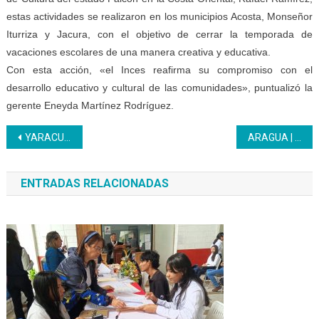
estas actividades se realizaron en los municipios Acosta, Monseñor
Iturriza y Jacura, con el objetivo de cerrar la temporada de
vacaciones escolares de una manera creativa y educativa.
Con esta acción, «el Inces reafirma su compromiso con el
desarrollo educativo y cultural de las comunidades», puntualizó la
gerente Eneyda Martínez Rodríguez.
Navegación
YARACUY | Aprendices de Asistente Administrativo de Empresa presentaron proyectos direccionados al marketing
ARAGUA | El Inces invita a descargar su nueva APP en toda la región
de
ENTRADAS RELACIONADAS
entradas