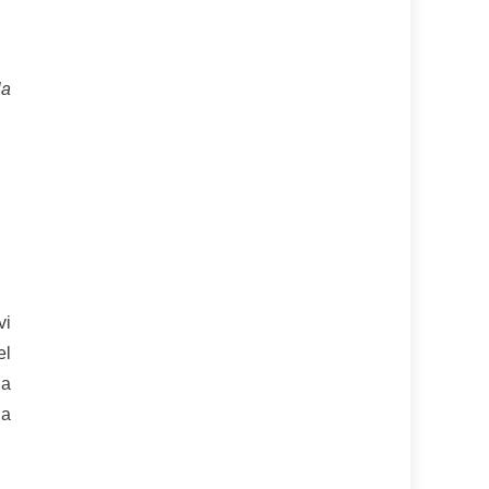
la
vi
el
la
 a