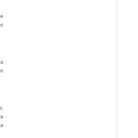
de
es
da
no
s;
la
la