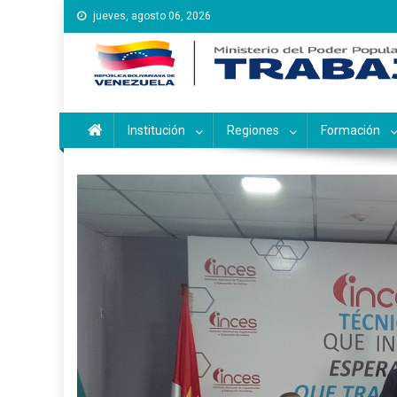
Saltar
jueves, agosto 06, 2026
al
contenido
Instituto Nacional de Ca
Inces
Institución
Regiones
Formación