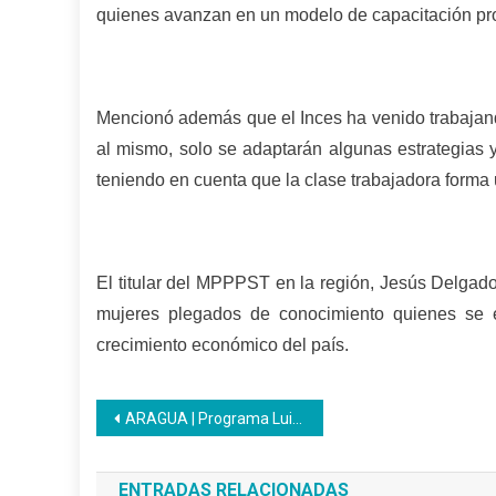
quienes avanzan en un modelo de capacitación prod
Mencionó además que el Inces ha venido trabajand
al mismo, solo se adaptarán algunas estrategias y
teniendo en cuenta que la clase trabajadora forma
El titular del MPPPST en la región, Jesús Delgad
mujeres plegados de conocimiento quienes se 
crecimiento económico del país.
Navegación
ARAGUA | Programa Luisa Cáceres de Arismendi en acción: Nuevas Habilidades para un Futuro Mejor
de
ENTRADAS RELACIONADAS