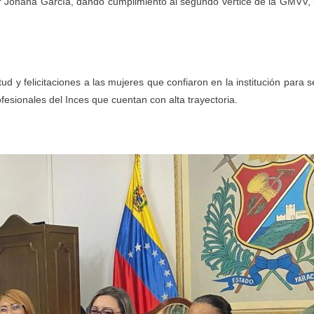
r Johana García, dando cumplimiento al segundo vértice de la GMVV, 
tud y felicitaciones a las mujeres que confiaron en la institución para s
fesionales del Inces que cuentan con alta trayectoria.