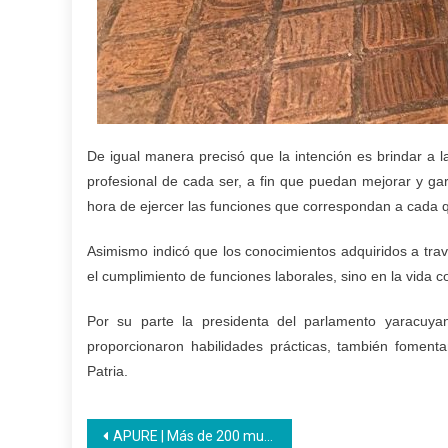
De igual manera precisó que la intención es brindar a l
profesional de cada ser, a fin que puedan mejorar y gar
hora de ejercer las funciones que correspondan a cada 
Asimismo indicó que los conocimientos adquiridos a trav
el cumplimiento de funciones laborales, sino en la vida co
Por su parte la presidenta del parlamento yaracuya
proporcionaron habilidades prácticas, también foment
Patria.
Navegación
APURE | Más de 200 mujeres apureñas recibieron certificados por el Inces