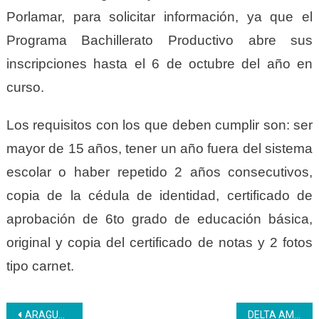
Porlamar, para solicitar información, ya que el
Programa Bachillerato Productivo abre sus
inscripciones hasta el 6 de octubre del año en
curso.
Los requisitos con los que deben cumplir son: ser
mayor de 15 años, tener un año fuera del sistema
escolar o haber repetido 2 años consecutivos,
copia de la cédula de identidad, certificado de
aprobación de 6to grado de educación básica,
original y copia del certificado de notas y 2 fotos
tipo carnet.
Navegación
ARAGUA | Reparación al día desde el CFS El Limón producto de la caída de un árbol
DELTA AMACURO | Plan vacacional Inces 2023 se inició con actividades recreativas