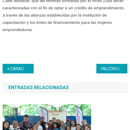
Cabe destacar, que las féminas formadas por el Inces Zulia serán
caracterizadas con el fin de optar a un crédito de emprendimiento,
a través de las alianzas establecidas por la institución de
capacitación y los entes de financiamiento para las mujeres
emprendedoras.
Navegación
CARACAS | El Inces hizo entrega de 146 certificados en el marco de la Gran Misión Venezuela Mujer
FALCÓN | Inces entregó 1200 certificados con motivo del 1er Aniversario de la Gran Misión Venezuela Mujer
de
ENTRADAS RELACIONADAS
entradas