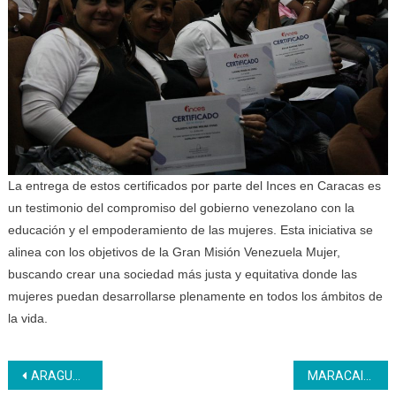
La entrega de estos certificados por parte del Inces en Caracas es
un testimonio del compromiso del gobierno venezolano con la
educación y el empoderamiento de las mujeres. Esta iniciativa se
alinea con los objetivos de la Gran Misión Venezuela Mujer,
buscando crear una sociedad más justa y equitativa donde las
mujeres puedan desarrollarse plenamente en todos los ámbitos de
la vida.
Navegación
ARAGUA | Inces celebra un año de la Gran Misión Venezuela Mujer junto al presidente Maduro
MARACAIBO | Mujeres zulianas reciben certificados Inces en el marco del primer aniversario de la GMVM