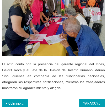
El acto contó con la presencia del gerente regional del Inces,
Geldrit Roca y el Jefe de la División de Talento Humano, Adrián
Siso, quienes en compañía de las funcionarias nacionales,
otorgaron las respectivas notificaciones, mientras los trabajadores
mostraron su agradecimiento y alegría.
Navegación
Culminó el Encuentro Técnico Metodológico del Inces: Formación Dual
YARACUY | Aprendices Inces realizaron taller sobre el Bullying