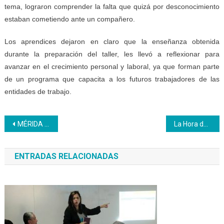
tema, lograron comprender la falta que quizá por desconocimiento
estaban cometiendo ante un compañero.
Los aprendices dejaron en claro que la enseñanza obtenida
durante la preparación del taller, les llevó a reflexionar para
avanzar en el crecimiento personal y laboral, ya que forman parte
de un programa que capacita a los futuros trabajadores de las
entidades de trabajo.
Navegación
MÉRIDA | Trabajadores del Inces Mérida reciben titularidad y ascensos de cargos
La Hora del Inces | La ciencia detrás del béisbol: expertos venezolanos revelan cómo se calcula la distancia de un jonrón
de
ENTRADAS RELACIONADAS
entradas