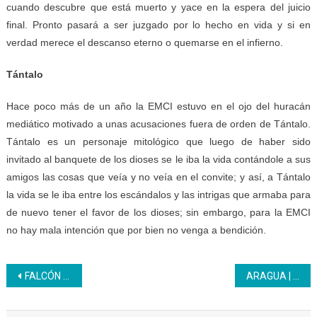
cuando descubre que está muerto y yace en la espera del juicio
final. Pronto pasará a ser juzgado por lo hecho en vida y si en
verdad merece el descanso eterno o quemarse en el infierno.
Tántalo
Hace poco más de un año la EMCI estuvo en el ojo del huracán
mediático motivado a unas acusaciones fuera de orden de Tántalo.
Tántalo es un personaje mitológico que luego de haber sido
invitado al banquete de los dioses se le iba la vida contándole a sus
amigos las cosas que veía y no veía en el convite; y así, a Tántalo
la vida se le iba entre los escándalos y las intrigas que armaba para
de nuevo tener el favor de los dioses; sin embargo, para la EMCI
no hay mala intención que por bien no venga a bendición.
Navegación
FALCÓN | 23 participantes Inces culminan aprendizajes en el área de refrigeración en la Uptag
ARAGUA | Celebramos otra edición junto a las mujeres de la patria desde el Programa Somos Inces
de