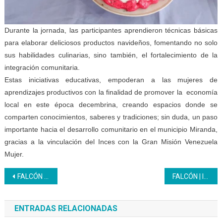
Durante la jornada, las participantes aprendieron técnicas básicas
para elaborar deliciosos productos navideños, fomentando no solo
sus habilidades culinarias, sino también, el fortalecimiento de la
integración comunitaria.
Estas iniciativas educativas, empoderan a las mujeres de
aprendizajes productivos con la finalidad de promover la economía
local en este época decembrina, creando espacios donde se
comparten conocimientos, saberes y tradiciones; sin duda, un paso
importante hacia el desarrollo comunitario en el municipio Miranda,
gracias a la vinculación del Inces con la Gran Misión Venezuela
Mujer.
Navegación
FALCÓN | Inces forma a 20 nuevos Chefs en Paraguaná
FALCÓN | Inces entrega certificados a 20 participantes en el área de Barbería
de
ENTRADAS RELACIONADAS
entradas