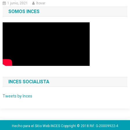
1 junio, 2021
ltovar
SOMOS INCES
INCES SOCIALISTA
Tweets by Inces
Hecho para el Sitio Web INCES Copyright © 2018 Rif: G-20009922-4