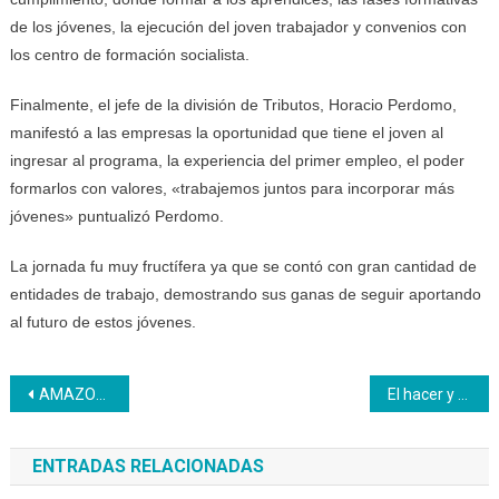
de los jóvenes, la ejecución del joven trabajador y convenios con
los centro de formación socialista.
Finalmente, el jefe de la división de Tributos, Horacio Perdomo,
manifestó a las empresas la oportunidad que tiene el joven al
ingresar al programa, la experiencia del primer empleo, el poder
formarlos con valores, «trabajemos juntos para incorporar más
jóvenes» puntualizó Perdomo.
La jornada fu muy fructífera ya que se contó con gran cantidad de
entidades de trabajo, demostrando sus ganas de seguir aportando
al futuro de estos jóvenes.
Navegación
AMAZONAS | Inces impulsa el conocimiento capacitando a jóvenes universitarios
El hacer y el pensamiento político-educativo de Prieto Figueroa fue tema en Somos Inces Radio
de
ENTRADAS RELACIONADAS
entradas