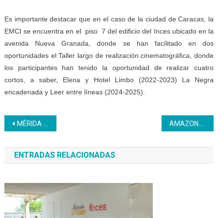
Es importante destacar que en el caso de la ciudad de Caracas, la
EMCI se encuentra en el piso 7 del edificio del Inces ubicado en la
avenida Nueva Granada, donde se han facilitado en dos
oportunidades el Taller largo de realización cinematográfica, donde
los participantes han tenido la oportunidad de realizar cuatro
cortos, a saber, Elena y Hotel Limbo (2022-2023) La Negra
encadenada y Leer entre líneas (2024-2025).
Navegación
MÉRIDA | Inces ofrece formación en la comuna Luz del Alba con el perfil productivo Emprendimiento
AMAZONAS | PNA realiza encuentro para fortalecer alianzas
de
ENTRADAS RELACIONADAS
entradas