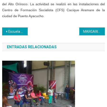
del Alto Orinoco. La actividad se realizó en las instalaciones del
Centro de Formación Socialista (CFS) Cacique Aramare de la
ciudad de Puerto Ayacucho.
Navegación
Escuela de Medios y Comunicación del Inces inicia febrero con nuevas formaciones
MARGARITA | Inces Nueva Esparta es condecorado con la orden Luis Beltrán Prieto Figueroa
de
ENTRADAS RELACIONADAS
entradas