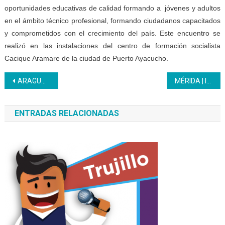
oportunidades educativas de calidad formando a jóvenes y adultos
en el ámbito técnico profesional, formando ciudadanos capacitados
y comprometidos con el crecimiento del país. Este encuentro se
realizó en las instalaciones del centro de formación socialista
Cacique Aramare de la ciudad de Puerto Ayacucho.
Navegación
ARAGUA | El CFS Villa de Cura Impulsa la Formación Profesional con diversas ofertas formativas
MÉRIDA | Inces avanza en mantenimiento y reparación de espacios formativos
de
ENTRADAS RELACIONADAS
entradas