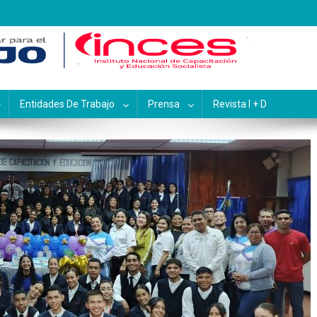
pacitación y Educación Socialis
Entidades De Trabajo
Prensa
Revista I + D