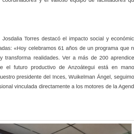
 coordinadores y el valioso equipo de facilitadores q
l Josdalia Torres destacó el impacto social y económi
écadas: «Hoy celebramos 61 años de un programa que 
a y transforma realidades. Ver a más de 200 aprendic
e el futuro productivo de Anzoátegui está en man
nuestro presidente del Inces, Wuikelman Ángel, seguim
ional vinculada directamente a los motores de la Agen