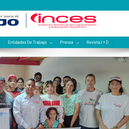
pacitación y Educación Socialis
Entidades De Trabajo
Prensa
Revista I + D