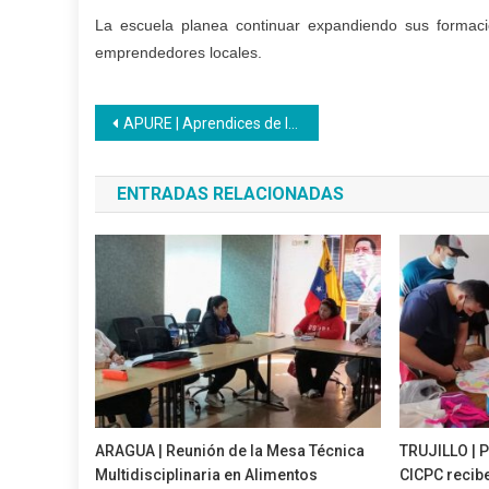
La escuela planea continuar expandiendo sus formacio
emprendedores locales.
Navegación
APURE | Aprendices de la ocupación de Secretario (a) Administrativo (a) desarrollaron la unidad Curricular Ofimática Básica
de
ENTRADAS RELACIONADAS
entradas
ARAGUA | Reunión de la Mesa Técnica
TRUJILLO | P
Multidisciplinaria en Alimentos
CICPC recibe