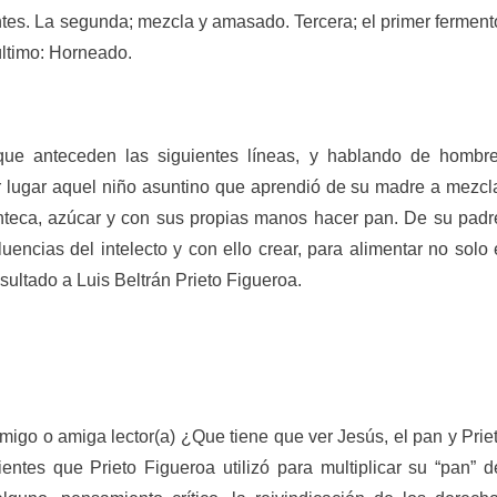
ntes. La segunda; mezcla y amasado. Tercera; el primer ferment
último: Horneado.
que anteceden las siguientes líneas, y hablando de hombr
 lugar aquel niño asuntino que aprendió de su madre a mezcl
anteca, azúcar y con sus propias manos hacer pan. De su padr
uencias del intelecto y con ello crear, para alimentar no solo 
ltado a Luis Beltrán Prieto Figueroa.
migo o amiga lector(a) ¿Que tiene que ver Jesús, el pan y Prie
entes que Prieto Figueroa utilizó para multiplicar su “pan” d