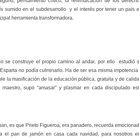
lguno, pensamiento crítico, la reivindicación de los derech
ís sumido en el subdesarrollo y el interés por tener un país 
cipal herramienta transformadora.
o se construye el propio camino al andar, por ello estudió 
 Esparta no podía culminarlo. Ha de ser esa misma impotencia
sible la masificación de la educación pública, gratuita y de calid
 maestro, supo “amasar” y plasmar en cada discipulado es
pan, es que Prieto Figueroa, era panadero, recuerda emociona
cía el pan de jamón en casa cada navidad, para nosotros e