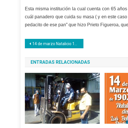
Esta misma institución la cual cuenta con 65 años
cuál panadero que cuida su masa ( y en este caso
pedacito de ese pan” que hizo Prieto Figueroa, que
Navegación
14 de marzo Natalicio 123 de Luis Beltrán Prieto Figueroa
de
ENTRADAS RELACIONADAS
entradas