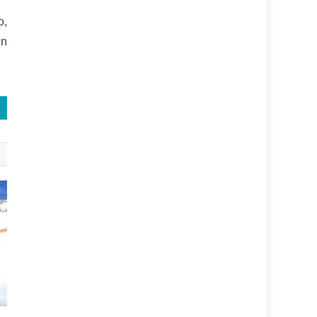
o,
un