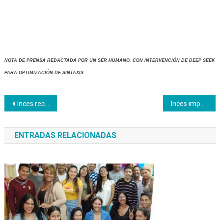
NOTA DE PRENSA REDACTADA POR UN SER HUMANO, CON INTERVENCIÓN DE DEEP SEEK
PARA OPTIMIZACIÓN DE SINTAXIS
Navegación
Inces recibe reconocimiento de las manos de la Fundación Telefónica Movistar España
Inces impulsa formaciones en la Casa de la Cultura Eleazar López Contreras (+VIDEO)
de
ENTRADAS RELACIONADAS
entradas