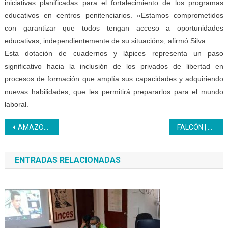
iniciativas planificadas para el fortalecimiento de los programas
educativos en centros penitenciarios. «Estamos comprometidos
con garantizar que todos tengan acceso a oportunidades
educativas, independientemente de su situación», afirmó Silva.
Esta dotación de cuadernos y lápices representa un paso
significativo hacia la inclusión de los privados de libertad en
procesos de formación que amplía sus capacidades y adquiriendo
nuevas habilidades, que les permitirá prepararlos para el mundo
laboral.
Navegación
AMAZONAS | Desarrollo profesional en Electrónica Digital para trabajadores de Infocentro
FALCÓN | El Inces y la Uptag una alianza que Impulsa el futuro profesional de la juventud
de
ENTRADAS RELACIONADAS
entradas