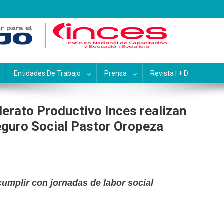
pacitación y Educación Socialis
Entidades De Trabajo
Prensa
Revista I + D
lerato Productivo Inces realizan
Seguro Social Pastor Oropeza
cumplir con jornadas de labor social