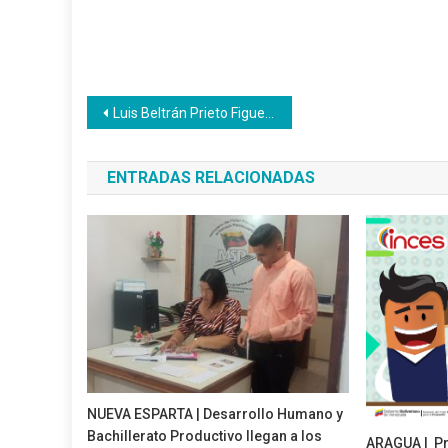
Navegación
Luis Beltrán Prieto Figueroa: 32 años de su paso a la inmortalidad
de
ENTRADAS RELACIONADAS
entradas
NUEVA ESPARTA | Desarrollo Humano y
Bachillerato Productivo llegan a los
ARAGUA | Pr