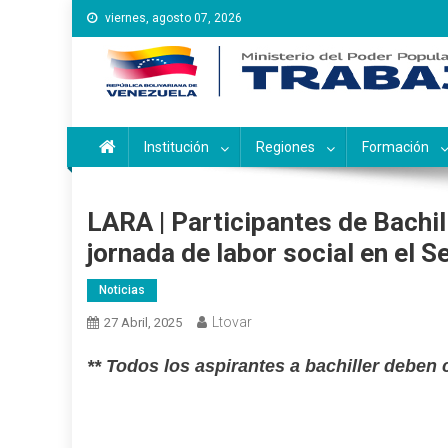
Saltar
viernes, agosto 07, 2026
al
contenido
Instituto Nacional de Ca
Inces
Institución
Regiones
Formación
LARA | Participantes de Bachil
jornada de labor social en el 
Noticias
Ltovar
27 Abril, 2025
** Todos los aspirantes a bachiller deben 