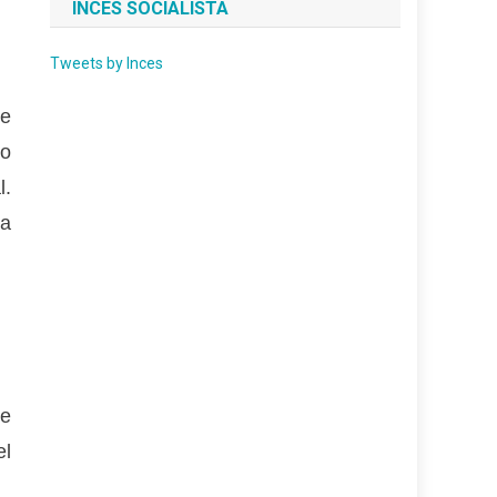
INCES SOCIALISTA
Tweets by Inces
de
ro
l.
ia
se
el