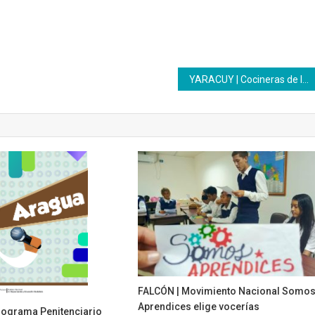
YARACUY | Cocineras de la patria inician ciclo formativo a través del Inces
FALCÓN | Movimiento Nacional Somo
Aprendices elige vocerías
ograma Penitenciario