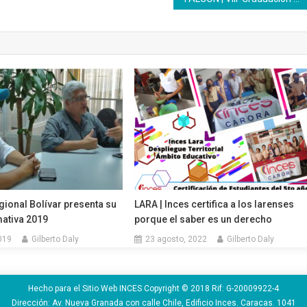
ional Bolívar presenta su
LARA | Inces certifica a los larenses
ativa 2019
porque el saber es un derecho
2019
Gilberto Daly
23 agosto, 2022
Gilberto Daly
Hecho para el Sitio Web INCES Copyright © 2018 Rif: G-20009922-4
Dirección: Av. Nueva Granada con calle Chile, Edificio Inces. Caracas. 1041