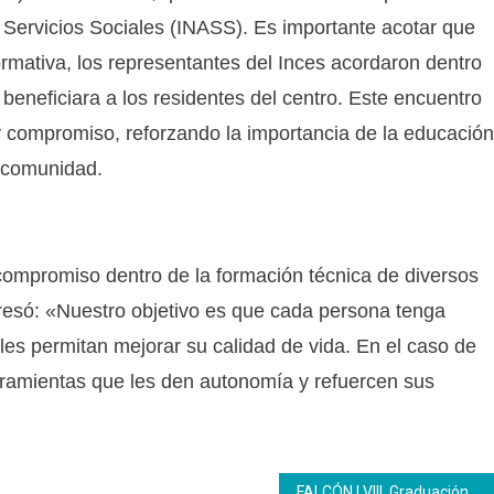
e Servicios Sociales (INASS). Es importante acotar que
rmativa, los representantes del Inces acordaron dentro
 beneficiara a los residentes del centro. Este encuentro
y compromiso, reforzando la importancia de la educación
la comunidad.
l compromiso dentro de la formación técnica de diversos
esó: «Nuestro objetivo es que cada persona tenga
es permitan mejorar su calidad de vida. En el caso de
ramientas que les den autonomía y refuercen sus
FALCÓN | VIII Graduación conjunta Jacobo Torres de León: un acto de reivindicación a la clase trabajadora