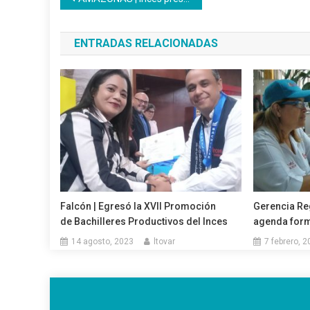
de
ENTRADAS RELACIONADAS
entradas
Falcón | Egresó la XVII Promoción
Gerencia Reg
de Bachilleres Productivos del Inces
agenda form
14 agosto, 2023
ltovar
7 febrero, 