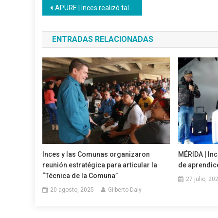
Navegación
APURE | Inces realizó taller de Primeros auxilios a propósito del 60 aniversario del PNA
de
ENTRADAS RELACIONADAS
entradas
Inces y las Comunas organizaron
MÉRIDA | Inc
reunión estratégica para articular la
de aprendic
“Técnica de la Comuna”
27 julio, 20
20 agosto, 2025
Gilberto Daly