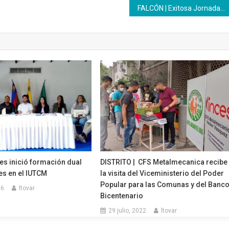
FALCÓN | Exitosa Jornada de nutrición y salud materna en Las Margaritas
es inició formación dual
DISTRITO | CFS Metalmecanica recibe
es en el IUTCM
la visita del Viceministerio del Poder
Popular para las Comunas y del Banc
26
ltovar
Bicentenario
29 julio, 2022
ltovar