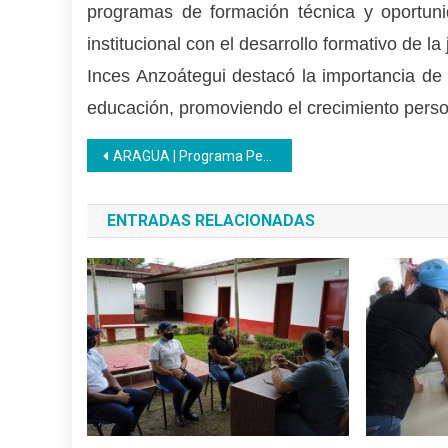
programas de formación técnica y oportuni
institucional con el desarrollo formativo de l
Inces Anzoátegui destacó la importancia de 
educación, promoviendo el crecimiento person
Navegación
ARAGUA | Programa Penitenciario Inces inició junio con diversas Formaciones Productivas
de
ENTRADAS RELACIONADAS
entradas