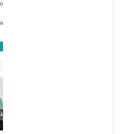
so
la