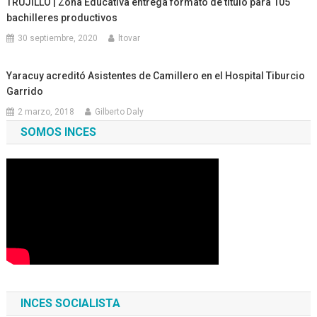
TRUJILLO | Zona Educativa entrega formato de título para 105
bachilleres productivos
30 septiembre, 2020
ltovar
Yaracuy acreditó Asistentes de Camillero en el Hospital Tiburcio
Garrido
2 marzo, 2018
Gilberto Daly
SOMOS INCES
INCES SOCIALISTA