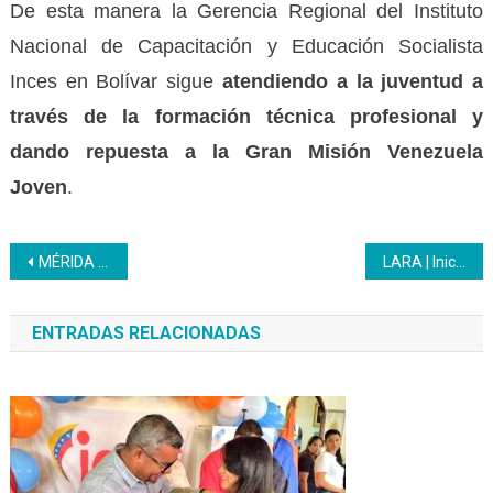
De esta manera la Gerencia Regional del Instituto
Nacional de Capacitación y Educación Socialista
Inces en Bolívar sigue
atendiendo a la juventud a
través de la formación técnica profesional y
dando repuesta a la Gran Misión Venezuela
Joven
.
Navegación
MÉRIDA | Aprendices del Inces compartieron con pacientes del Hospital “Hugo Chávez Frías” en El Vigía
LARA | Inicia consulta nacional para la construcción colectiva e integrada de las 7T y las líneas estratégicas del Inces
de
ENTRADAS RELACIONADAS
entradas