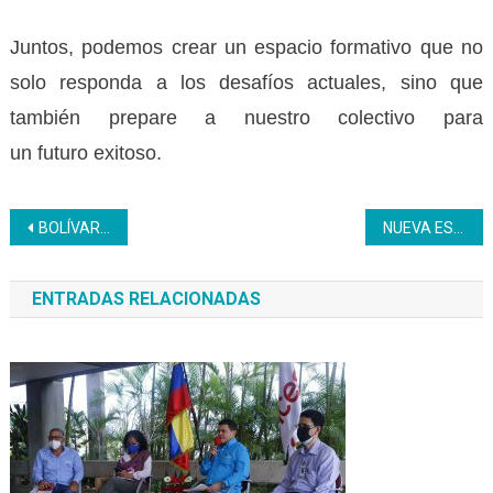
Juntos, podemos crear un espacio formativo que no
solo responda a los desafíos actuales, sino que
también prepare a nuestro colectivo para
un futuro exitoso.
Navegación
BOLÍVAR | 260 recreadores se capacitan en el perfil de Auxiliar de Recreación
NUEVA ESPARTA | Perfil Ama de Llave: la nueva formación que construye el Inces Nueva Esparta
de
ENTRADAS RELACIONADAS
entradas