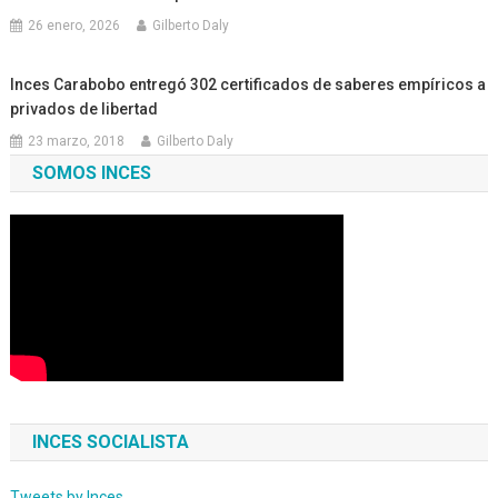
26 enero, 2026
Gilberto Daly
Inces Carabobo entregó 302 certificados de saberes empíricos a
privados de libertad
23 marzo, 2018
Gilberto Daly
SOMOS INCES
INCES SOCIALISTA
Tweets by Inces