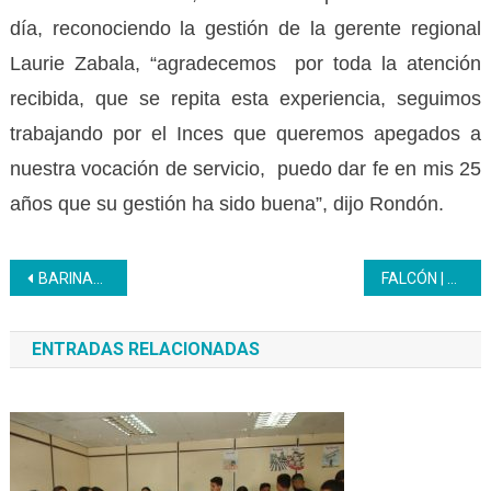
día, reconociendo la gestión de la gerente regional
Laurie Zabala, “agradecemos por toda la atención
recibida, que se repita esta experiencia, seguimos
trabajando por el Inces que queremos apegados a
nuestra vocación de servicio, puedo dar fe en mis 25
años que su gestión ha sido buena”, dijo Rondón.
Navegación
BARINAS | Clase trabajadora del Inder se forma en Orientación y Atención al usuario
FALCÓN | Con la premisa “Más territorio, menos escritorio” 50 mujeres protagonizan muestra productiva
de
ENTRADAS RELACIONADAS
entradas