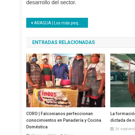
desarrollo del sector.
Navegación
ARAGUA | Los más pequeños del Inces se hicieron presentes en Vivo por el Instagram
de
ENTRADAS RELACIONADAS
entradas
CORO | Falconianos perfeccionan
La formación
conocimientos en Panadería y Cocina
dictada de 
Doméstica
26 septiemb