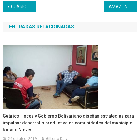
Navegación
GUÁRICO | Inces celebró su 66 aniversario con diversas actividades para honrar su trayectoria
AMAZONAS | PNA fortalece la articulación entre entidades de trabajo y la AVEC para el cierre formativo de aprendices
de
ENTRADAS RELACIONADAS
entradas
Guárico | inces y Gobierno Bolivariano diseñan estrategias para
impulsar desarrollo productivo en comunidades del municipio
Roscio Nieves
24 octubre, 2019
Gilberto Daly