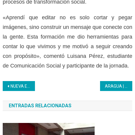
procesos de transformación social.
«Aprendí que editar no es solo cortar y pegar
imágenes, sino construir un mensaje que conecte con
la gente. Esta formación me dio herramientas para
contar lo que vivimos y me motivó a seguir creando
con propósito», comentó Luisana Pérez, estudiante
de Comunicación Social y participante de la jornada.
Navegación
NUEVA ESPARTA | Fedecámaras, CaHotel e Inces consolidan alianza formativa para el sector hotelero
ARAGUA | El Inces Cagua realizó reunión estratégica en Lamas
de
ENTRADAS RELACIONADAS
entradas