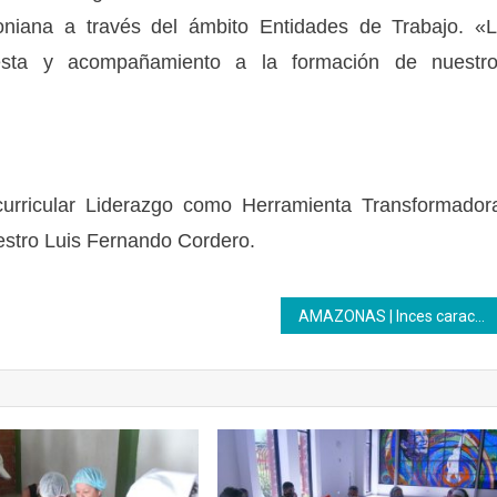
coniana a través del ámbito Entidades de Trabajo. «
puesta y acompañamiento a la formación de nuestr
 curricular Liderazgo como Herramienta Transformador
maestro Luis Fernando Cordero.
AMAZONAS | Inces caracteriza a jóvenes trabajadores de la SEJEU para futuras formaciones