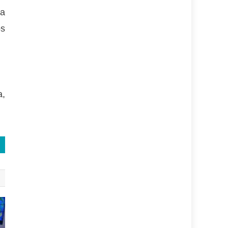
La
os
a,