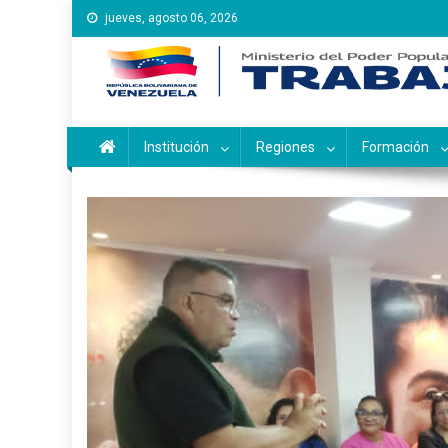
Saltar
jueves, agosto 06, 2026
al
contenido
Instituto Nacional de Ca
Inces
Institución
Regiones
Formación