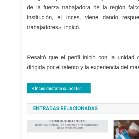
de la fuerza trabajadora de la región fal
institución, el Inces, viene dando res
trabajadores», indicó.
Resaltó que el perfil inició con la unidad
dirigida por el talento y la experiencia del 
Navegación
Inces destaca su postura a favor de la educación integral en el III Congreso Nacional de Seguridad Social
de
ENTRADAS RELACIONADAS
entradas