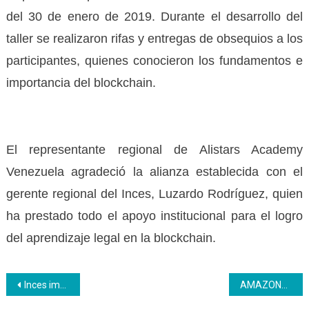
del 30 de enero de 2019. Durante el desarrollo del
taller se realizaron rifas y entregas de obsequios a los
participantes, quienes conocieron los fundamentos e
importancia del blockchain.
El representante regional de Alistars Academy
Venezuela agradeció la alianza establecida con el
gerente regional del Inces, Luzardo Rodríguez, quien
ha prestado todo el apoyo institucional para el logro
del aprendizaje legal en la blockchain.
Navegación
Inces impulsa la prevención de cáncer de mama y atención a mujeres
AMAZONAS | El Inces llega al Urbanismo Hugo Chávez