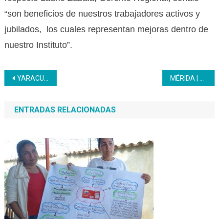
“son beneficios de nuestros trabajadores activos y
jubilados, los cuales representan mejoras dentro de
nuestro Instituto”.
Navegación
YARACUY | Personal del Inces recibió medicinas para enfermedades crónicas
MÉRIDA | En Inces inició el proceso consultivo para la Constituyente Obrera
de
ENTRADAS RELACIONADAS
entradas