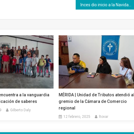
Inces dio inicio a la Navidad con emotivas actividades culturales y recreativas
encuentra a la vanguardia
MÉRIDA | Unidad de Tributos atendió a
licación de saberes
gremio de la Cámara de Comercio
regional
9
Gilberto Daly
12 febrero, 2025
ltovar