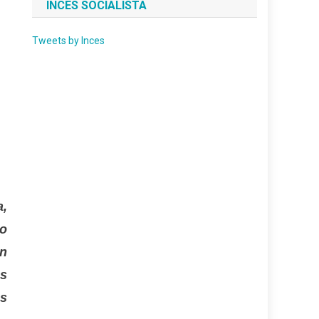
INCES SOCIALISTA
Tweets by Inces
a,
lo
én
os
s