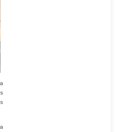
da
os
os
la