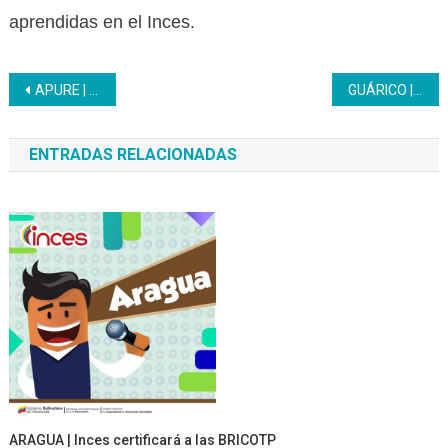
aprendidas en el Inces.
Navegación
APURE | La Gerencia Regional del Inces recibió diciembre con aguinaldos y gaitas
GUÁRICO | Arranca la Ruta Científica Juvenil
de
ENTRADAS RELACIONADAS
entradas
ARAGUA | Inces certificará a las BRICOTP