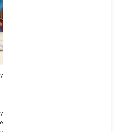
 y
 y
de
os