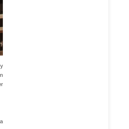
 y
un
er
 a